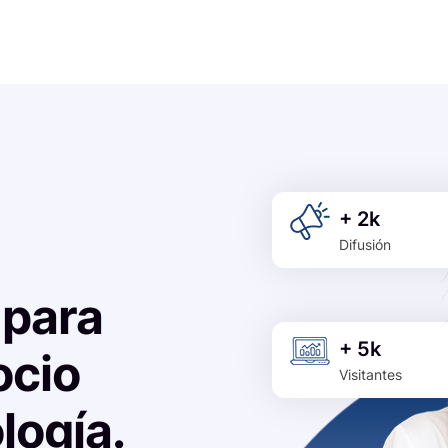
+ 2k
Difusión
 para
+ 5k
ocio
Visitantes
logía.